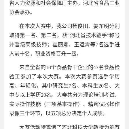
省人力资源和社会保障厅主办，河北省食品工业
协会承办。
在本次大赛中，我公司杨俊田、姜东明分别
取得第一名、第二名，获“河北省技术能手”称号
并晋级高级技师；霍丽娜、王运霄等
7
名选手进
入前十名，职业资格晋升一级。
来自全省的
13
个食品骨干企业的
47
名食品检
验工参加了本次大赛。
本次大赛参赛选手学历
高、年轻化，其中研究生
7
名、本科生
20
名、大
中专以上学历
20
名。大赛共分为理论培训考试、
实际操作技能（三项基本操作）、精密仪器操作
录像三个环节，以五项总分决定个人成绩。
大赛活动特邀请了河北科技大学教授为参赛