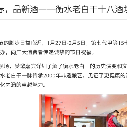
春，品新酒——衡水老白干十八酒
节的脚步日益临近，1月27日-2月5日，第七代甲等1
办，向广大消费者传递诚挚的节日祝福。
现场，受邀嘉宾详细了解了衡水老白干的历史演变和文
水老白干一脉传承2000年非遗酿艺，见证了更健康
化内涵的卓越魅力。