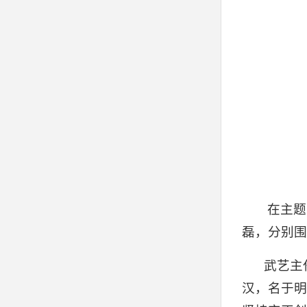
在主题
磊，分别围
武艺主
汉，名于明