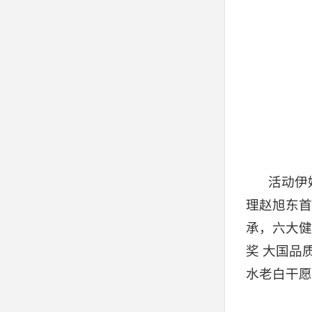
活动伊
理赵旭东首
承，六大健
奖 大国品
水老白干愿